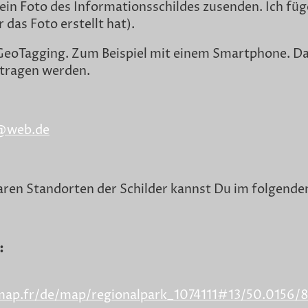
ein Foto des Informationsschildes zusenden. Ich füge 
as Foto erstellt hat).
GeoTagging. Zum Beispiel mit einem Smartphone. D
etragen werden.
@web.de
aren Standorten der Schilder kannst Du im folgende
:
map.fr/de/map/regionalpark_1074111#13/50.0156/8