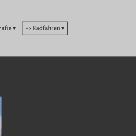
rafie
-> Radfahren