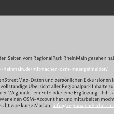
f den Seiten vom RegionalPark RheinMain gesehen habt
k-rheinmain.de/mitmachen-osm-maengelmelder/
enStreetMap-Daten und persönlichen Exkursionen im 
ollständige Übersicht aller Regionalpark Inhalte zu
neuer Wegpunkt, ein Foto oder eine Ergänzung – hilft
. Wer einen OSM-Account hat und mitarbeiten möchte
eicht eine kurze Mail an:
info@regionalpark-rheinma